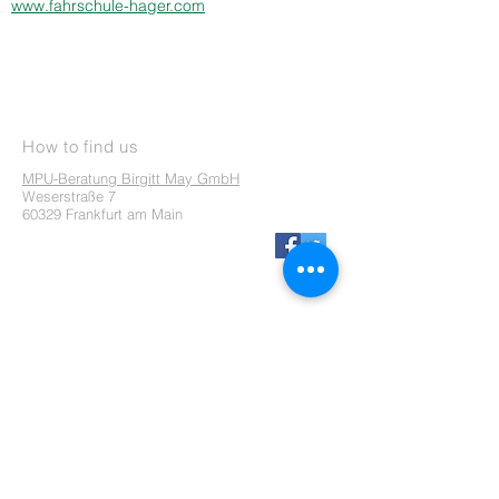
www.fahrschule-hager.com
How to find us
MPU-Beratung Birgitt May GmbH
Weserstraße 7
60329 Frankfurt am Main
Contact
Phone:
069 - 82 36 70 03
Fax:
069 - 82 99 30 21
Mobile:
0171 - 190 91 90
Information
Disclaimer
Privacy Policy
Imprint