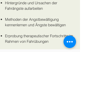
Hintergründe und Ursachen der
Fahrängste aufarbeiten
Methoden der Angstbewältigung
kennenlernen und Ängste bewältigen
Erprobung therapeutischer Fortschritte im
Rahmen von Fahrübungen
Jetzt anfragen!
How to find us
MPU-Beratung Birgitt May GmbH
Weserstraße 7
60329 Frankfurt am Main